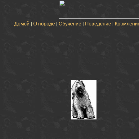
Домой
|
О породе
|
Обучение
|
Поведение
|
Кормлени