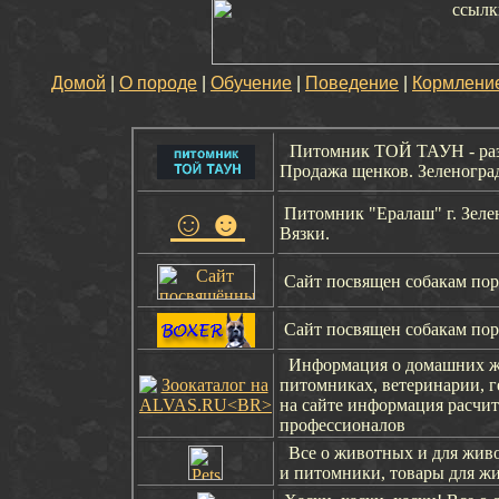
Домой
|
О породе
|
Обучение
|
Поведение
|
Кормлени
Питомник ТОЙ ТАУН - разв
Продажа щенков. Зеленогра
☺☻
Питомник "Ералаш" г. Зелен
Вязки.
Сайт посвящен собакам по
Сайт посвящен собакам по
Информация о домашних жи
питомниках, ветеринарии, ге
на сайте информация расчи
профессионалов
Все о животных и для живо
и питомники, товары для жи