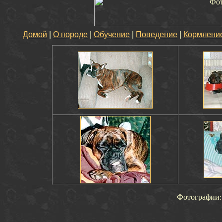
Домой
|
О породе
|
Обучение
|
Поведение
|
Кормлени
Фотографи